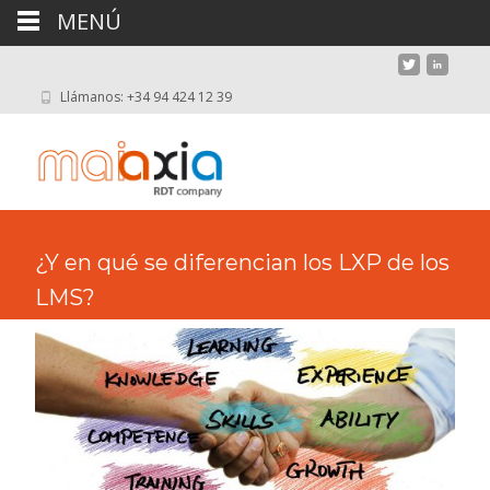
MENÚ
Llámanos: +34 94 424 12 39
¿Y en qué se diferencian los LXP de los
LMS?