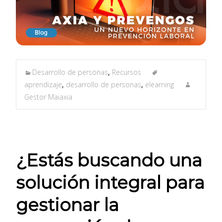
Desarrollo de personas
,
Recursos
aprendizaje
,
desarrollo de personas
,
elearning
Gestor Maiaxia
¿Estás buscando una
solución integral para
gestionar la