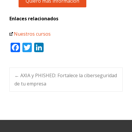
Enlaces relacionados
Nuestros cursos
F
T
Li
ac
w
n
e
itt
k
b
er
e
Navegación
←
AXIA y PHISHED: Fortalece la ciberseguridad
o
dI
de tu empresa
o
n
de
k
entradas