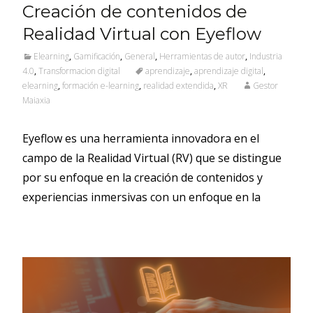
Creación de contenidos de
Realidad Virtual con Eyeflow
Elearning
,
Gamificación
,
General
,
Herramientas de autor
,
Industria
4.0
,
Transformacion digital
aprendizaje
,
aprendizaje digital
,
elearning
,
formación e-learning
,
realidad extendida
,
XR
Gestor
Maiaxia
Eyeflow es una herramienta innovadora en el
campo de la Realidad Virtual (RV) que se distingue
por su enfoque en la creación de contenidos y
experiencias inmersivas con un enfoque en la