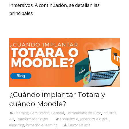
inmersivos. A continuación, se detallan las
principales
¿Cuándo implantar Totara y
cuándo Moodle?
Elearning
,
Gamificación
,
General
,
Herramientas de autor
,
Industria
4.0
,
Transformacion digital
aprendizaje
,
aprendizaje digital
,
elearning
,
formación e-learning
Gestor Maiaxia