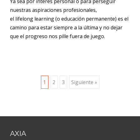
Ya sea por interés personal o para perseguir
nuestras aspiraciones profesionales,
el lifelong learning (o educación permanente) es el
camino para estar siempre a la última y no dejar
que el progreso nos pille fuera de juego.
Navegación
1
2
3
Siguiente »
de
entradas
AXIA