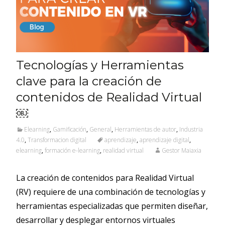
Tecnologías y Herramientas
clave para la creación de
contenidos de Realidad Virtual
￼
Elearning
,
Gamificación
,
General
,
Herramientas de autor
,
Industria
4.0
,
Transformacion digital
aprendizaje
,
aprendizaje digital
,
elearning
,
formación e-learning
,
realidad virtual
Gestor Maiaxia
La creación de contenidos para Realidad Virtual
(RV) requiere de una combinación de tecnologías y
herramientas especializadas que permiten diseñar,
desarrollar y desplegar entornos virtuales