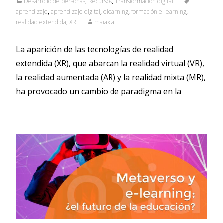
Desarrollo de personas
,
Recursos
,
Transformacion digital
aprendizaje
,
aprendizaje digital
,
elearning
,
formación e-learning
,
realidad extendida
,
XR
maiaxia
La aparición de las tecnologías de realidad
extendida (XR), que abarcan la realidad virtual (VR),
la realidad aumentada (AR) y la realidad mixta (MR),
ha provocado un cambio de paradigma en la