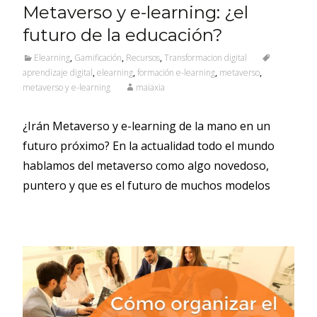
Metaverso y e-learning: ¿el
futuro de la educación?
Elearning
,
Gamificación
,
Recursos
,
Transformacion digital
aprendizaje digital
,
elearning
,
formación e-learning
,
metaverso
,
metaverso y e-learning
maiaxia
¿Irán Metaverso y e-learning de la mano en un
futuro próximo? En la actualidad todo el mundo
hablamos del metaverso como algo novedoso,
puntero y que es el futuro de muchos modelos