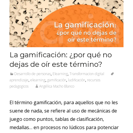
La gamificación: ¿por qué no
dejas de oír este término?
Desarrollo de personas
,
Elearning
,
Transformacion digital
aprendizaje
,
elearning
,
gamificación
,
ludificación
,
recursos
pedagogicos
Angélica Macho Blanco
El término gamificación, para aquellos que no les
suene de nada, se refiere al uso de mecánicas de
juego como puntos, tablas de clasificación,
medallas… en procesos no lúdicos para potenciar