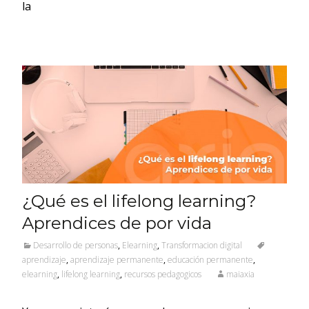
la
¿Qué es el lifelong learning?
Aprendices de por vida
Desarrollo de personas
,
Elearning
,
Transformacion digital
aprendizaje
,
aprendizaje permanente
,
educación permanente
,
elearning
,
lifelong learning
,
recursos pedagogicos
maiaxia