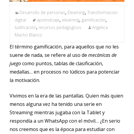
Desarrollo de personas
,
Elearning
,
Transformacion
digital
aprendizaje
,
elearning
,
gamificación
,
ludificación
,
recursos pedagogicos
Angélica
Macho Blanco
El término gamificación, para aquellos que no les
suene de nada, se refiere al uso de
mecánicas de
juego
como puntos, tablas de clasificación,
medallas… en procesos no lúdicos para potenciar
la motivación.
Vivimos en la era de las pantallas. Quien más quien
menos alguna vez ha tenido una serie en
Streaming mientras jugaba con la Tablet y
respondía a un WhatsApp con el móvil… ¿En serio
nos creemos que es la época para estudiar con