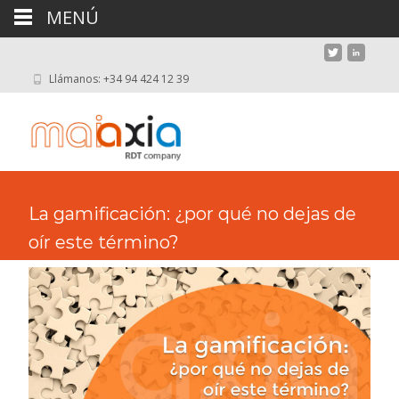
MENÚ
Llámanos: +34 94 424 12 39
La gamificación: ¿por qué no dejas de
oír este término?