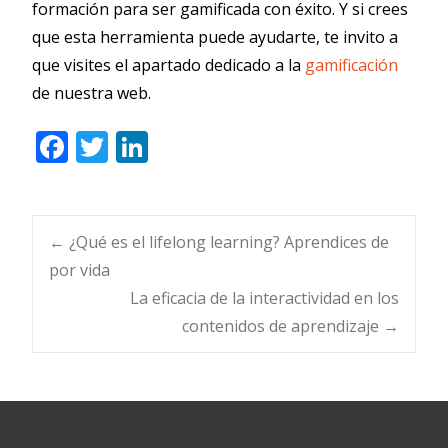
formación para ser gamificada con éxito. Y si crees
que esta herramienta puede ayudarte, te invito a
que visites el apartado dedicado a la
gamificación
de nuestra web.
F
T
Li
ac
w
n
e
itt
k
b
er
e
Navegación
←
¿Qué es el lifelong learning? Aprendices de
o
dI
por vida
o
n
La eficacia de la interactividad en los
de
contenidos de aprendizaje
→
k
entradas