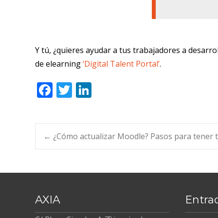
Y tú, ¿quieres ayudar a tus trabajadores a desarr
de elearning
‘Digital Talent Portal’
.
F
T
Li
ac
w
n
e
itt
k
b
er
e
Navegación
←
¿Cómo actualizar Moodle? Pasos para tener t
o
dI
o
n
de
k
entradas
AXIA
Entra