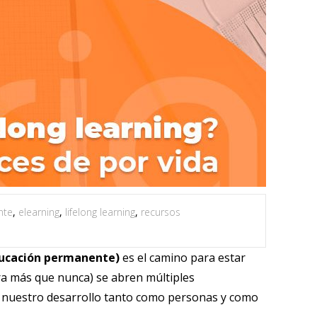
nte
,
elearning
,
lifelong learning
,
recursos
educación permanente)
es el camino para estar
ora más que nunca) se abren múltiples
 nuestro desarrollo tanto como personas y como