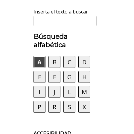
Inserta el texto a buscar
Búsqueda
alfabética
A
B
C
D
E
F
G
H
I
J
L
M
P
R
S
X
ACCESIBILIDAD