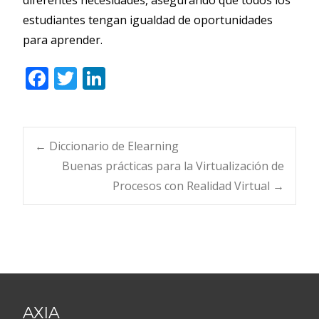
estudiantes tengan igualdad de oportunidades
para aprender.
F
T
Li
ac
w
n
e
itt
k
b
er
e
Navegación
←
Diccionario de Elearning
o
dI
Buenas prácticas para la Virtualización de
o
n
Procesos con Realidad Virtual
→
de
k
entradas
AXIA