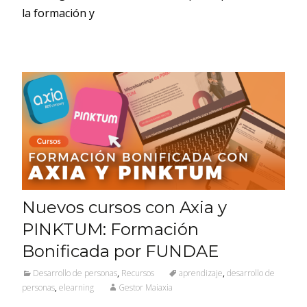
la formación y
Nuevos cursos con Axia y
PINKTUM: Formación
Bonificada por FUNDAE
Desarrollo de personas
,
Recursos
aprendizaje
,
desarrollo de
personas
,
elearning
Gestor Maiaxia