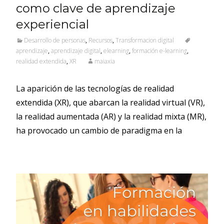
como clave de aprendizaje
experiencial
Desarrollo de personas
,
Recursos
,
Transformacion digital
aprendizaje
,
aprendizaje digital
,
elearning
,
formación e-learning
,
realidad extendida
,
XR
maiaxia
La aparición de las tecnologías de realidad
extendida (XR), que abarcan la realidad virtual (VR),
la realidad aumentada (AR) y la realidad mixta (MR),
ha provocado un cambio de paradigma en la