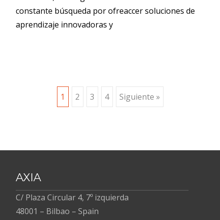
constante búsqueda por ofreaccer soluciones de
aprendizaje innovadoras y
Navegación
1
2
3
4
Siguiente »
de
entradas
AXIA
C/ Plaza Circular 4, 7º izquierda
48001 – Bilbao – Spain