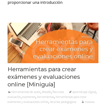
proporcionar una introducción
Herramientas para crear
exámenes y evaluaciones
online [Miniguía]
Herramientas de autor
,
Moodle
,
Recursos
aprendizaje digital
,
evaluación
,
examenes
,
herramientas
,
herramientas para crear
exámenes y evaluaciones online
,
recursos pedagogicos
maiaxia