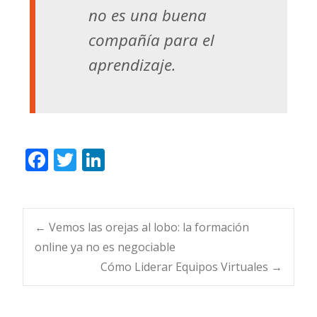
no es una buena
compañía para el
aprendizaje.
F
T
Li
ac
w
n
e
itt
k
b
er
e
Navegación
←
Vemos las orejas al lobo: la formación
o
dI
online ya no es negociable
o
n
Cómo Liderar Equipos Virtuales
→
de
k