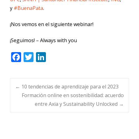
y
#BuenaPata
.
¡Nos vemos en el siguiente webinar!
¡Seguimos! – Always with you
F
T
Li
ac
w
n
e
itt
k
b
er
e
Navegación
←
10 tendencias de aprendizaje para el 2023
o
dI
Formación online en sostenibilidad: acuerdo
o
n
entre Axia y Sustainability Unlocked
→
de
k
entradas