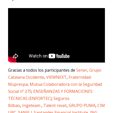
Gracias a todos los participantes de
Sener
,
Grupo
Catalana Occidente
,
VIEWNEXT
,
Fraternidad-
Muprespa, Mutua Colaboradora con la Seguridad
Social nº 275
;
ENSEÑANZAS Y FORMACIONES
TÉCNICAS (ENFORTEC)
;
Seguros
Bilbao
,
Ingeteam
,
Talent reset
,
GRUPO PUMA
,
CIM
UPC
,
SANFI | Santander Financial Institute
,
ING
,