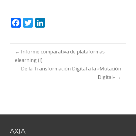
F
T
Li
ac
w
n
e
itt
k
b
er
e
Navegación
←
Informe comparativa de plataformas
o
dI
elearning (I)
o
n
De la Transformación Digital a la «Mutación
de
Digital»
→
k
entradas
AXIA