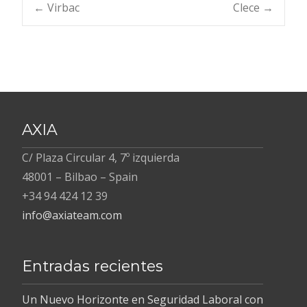
b
er
e
Navegación
←
Virbac
Clece
→
o
dI
o
n
de
k
entradas
AXIA
C/ Plaza Circular 4, 7º izquierda
48001 – Bilbao – Spain
+34 94 424 12 39
info@axiateam.com
Entradas recientes
Un Nuevo Horizonte en Seguridad Laboral con