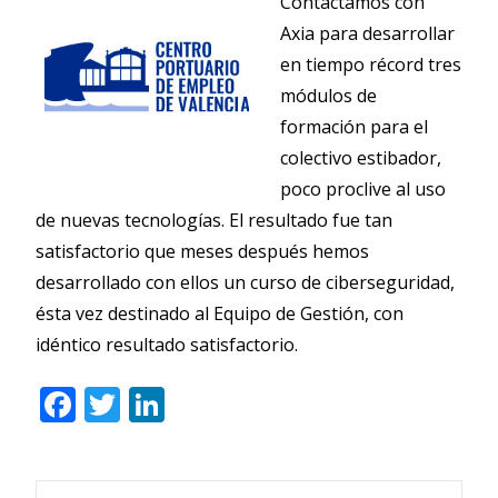
Contactamos con
Axia para desarrollar
en tiempo récord tres
módulos de
formación para el
colectivo estibador,
poco proclive al uso
de nuevas tecnologías. El resultado fue tan
satisfactorio que meses después hemos
desarrollado con ellos un curso de ciberseguridad,
ésta vez destinado al Equipo de Gestión, con
idéntico resultado satisfactorio.
F
T
Li
ac
w
n
e
itt
k