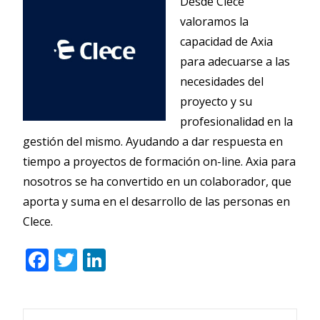
Desde Clece
valoramos la
capacidad de Axia
para adecuarse a las
necesidades del
proyecto y su
profesionalidad en la
gestión del mismo. Ayudando a dar respuesta en
tiempo a proyectos de formación on-line. Axia para
nosotros se ha convertido en un colaborador, que
aporta y suma en el desarrollo de las personas en
Clece.
F
T
Li
ac
w
n
e
itt
k