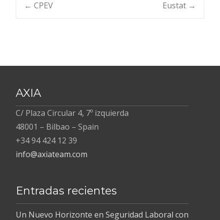
b
er
e
Navegación
←
CPEV
Eustat
→
o
dI
o
n
de
k
entradas
AXIA
C/ Plaza Circular 4, 7º izquierda
48001 – Bilbao – Spain
+34 94 424 12 39
info@axiateam.com
Entradas recientes
Un Nuevo Horizonte en Seguridad Laboral con