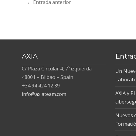
Navegación
←
Entrada anterior
de
entradas
AXIA
Entra
C/ Plaza Circular 4, 7º izquierda
Un Nuevo
48001 – Bilbao – Spain
Laboral
+34 94 424 12 39
AXIA y P
info@axiateam.com
ciberseg
Nuevos c
Formació