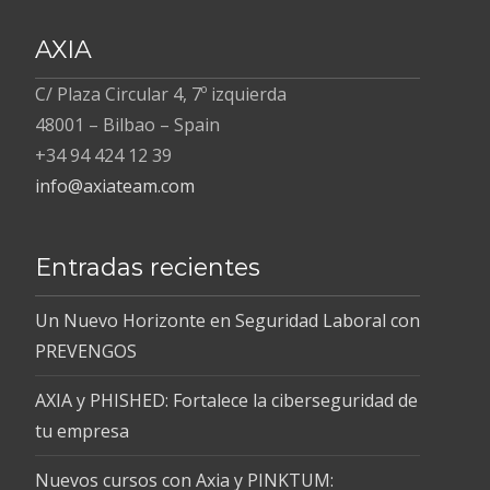
e
itt
k
b
er
e
AXIA
o
dI
C/ Plaza Circular 4, 7º izquierda
o
n
48001 – Bilbao – Spain
k
+34 94 424 12 39
info@axiateam.com
Entradas recientes
Un Nuevo Horizonte en Seguridad Laboral con
PREVENGOS
AXIA y PHISHED: Fortalece la ciberseguridad de
tu empresa
Nuevos cursos con Axia y PINKTUM: