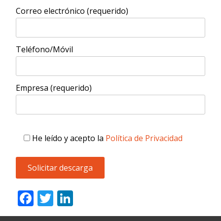
Correo electrónico (requerido)
Teléfono/Móvil
Empresa (requerido)
He leído y acepto la
Política de Privacidad
F
T
Li
ac
w
n